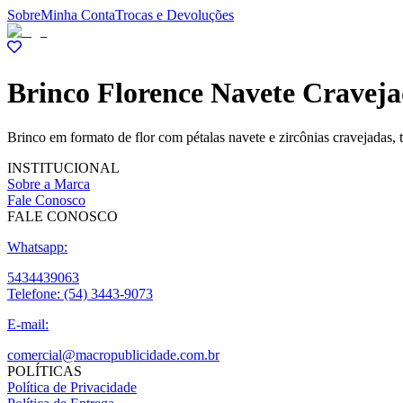
Sobre
Minha Conta
Trocas e Devoluções
Brinco Florence Navete Cravej
Brinco em formato de flor com pétalas navete e zircônias cravejadas,
INSTITUCIONAL
Sobre a Marca
Fale Conosco
FALE CONOSCO
Whatsapp:
5434439063
Telefone:
(54) 3443-9073
E-mail:
comercial@macropublicidade.com.br
POLÍTICAS
Política de Privacidade